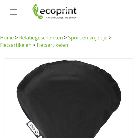
Home
>
Relatiegeschenken
>
Sport en vrije tijd
>
Fietsartikelen
>
Fietsartikelen