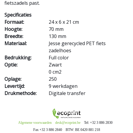
fietszadels past.
Specificaties
Formaat:
24 x 6 x 21 cm
Hoogte:
70 mm
Breedte:
130 mm
Materiaal:
Jesse gerecycled PET fiets
zadelhoes
Bedrukking:
Full color
Optie:
Zwart
0 cm2
Oplage:
250
Levertijd:
9 werkdagen
Drukmethode:
Digitale transfer
Algemene voorwaarden
desk@ecoprint.be
Tel: +32 3 886 2830
Fax +32 3 886 2840
BTW: BE 0420 881 218