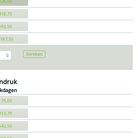
226,00
418,75
692,50
.187,50
Bereken
ndruk
rkdagen
175,00
313,75
542,50