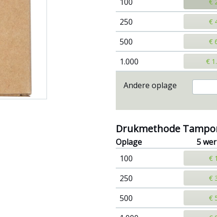
100
€ 
250
€ 
500
€ 
1.000
€ 1
Andere oplage
Drukmethode Tampo
Oplage
5 we
100
€ 
250
€ 
500
€ 