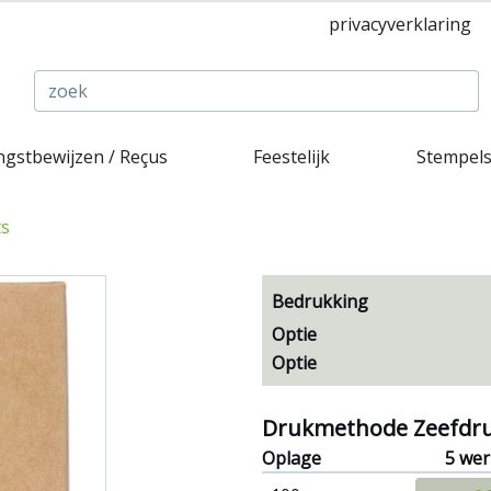
privacyverklaring
gstbewijzen / Reçus
Feestelijk
Stempel
ts
Bedrukking
Optie
Optie
Drukmethode Zeefdr
Oplage
5 we