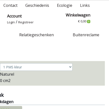
Contact
Geschiedenis
Ecologie
Links
Winkelwagen
Account
€ 0,00
/
Login
Registreer
0
s
Relatiegeschenken
Buitenreclame
Naturel
0 cm2
uk
rkdagen