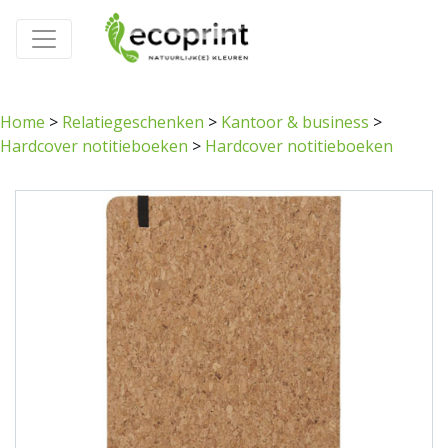
Home
>
Relatiegeschenken
>
Kantoor & business
>
Hardcover notitieboeken
>
Hardcover notitieboeken