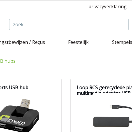
privacyverklaring
gstbewijzen / Reçus
Feestelijk
Stempel
B hubs
orts USB hub
Loop RCS gerecyclede pla
multimedia-adapter USB 