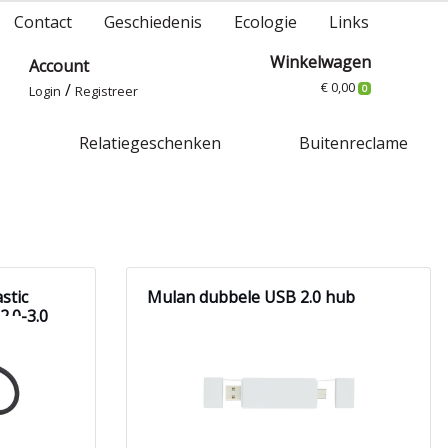
Contact
Geschiedenis
Ecologie
Links
Winkelwagen
Account
€ 0,00
/
Login
Registreer
0
s
Relatiegeschenken
Buitenreclame
stic
Mulan dubbele USB 2.0 hub
2.0-3.0