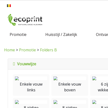
Promotie
Huisstijl / Zakelijk
Ontvan
Home
>
Promotie
>
Folders B
Vouwwijze
Enkele vouw
Enkele vouw
6 zi
links
boven
wikk
8 zijdige
8 zijdige
8 zi