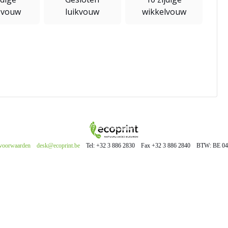
svouw
luikvouw
wikkelvouw
voorwaarden
desk@ecoprint.be
Tel: +32 3 886 2830
Fax +32 3 886 2840
BTW: BE 04