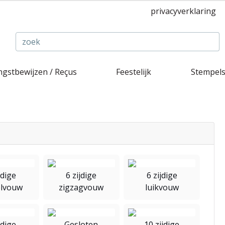
privacyverklaring
gstbewijzen / Reçus
Feestelijk
Stempel
jdige
6 zijdige
6 zijdige
elvouw
zigzagvouw
luikvouw
jdige
Gesloten
10 zijdige