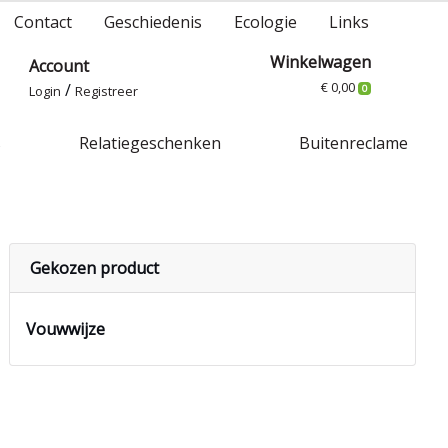
Contact
Geschiedenis
Ecologie
Links
Winkelwagen
Account
€ 0,00
/
Login
Registreer
0
s
Relatiegeschenken
Buitenreclame
Gekozen product
Vouwwijze